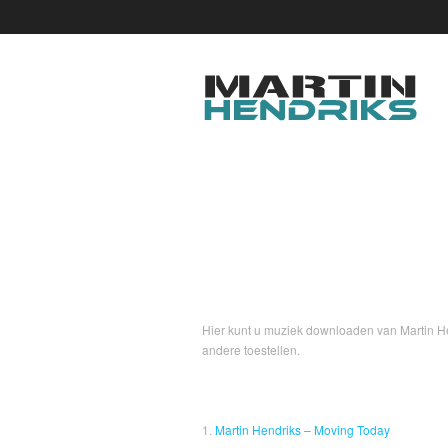
HOME
BIOGRAFIE
FO
DOWNLOADS
Hier kunt u muziek downloaden van Martin He
andere toestellen.
1.
Martin Hendriks – Moving Today