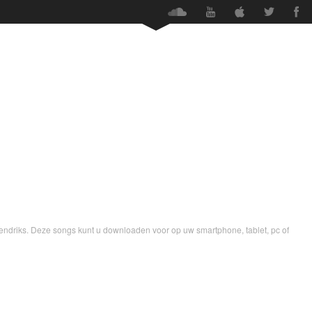
TO’S
VIDEO’S
AUDIO
DOWNLOADS
NIEUWS
ndriks. Deze songs kunt u downloaden voor op uw smartphone, tablet, pc of